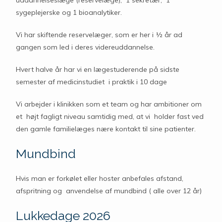
uddannelseslæge (reservelæge), 1 sekretær, 1
sygeplejerske og 1 bioanalytiker.
Vi har skiftende reservelæger, som er her i ½ år ad
gangen som led i deres videreuddannelse.
Hvert halve år har vi en lægestuderende på sidste
semester af medicinstudiet i praktik i 10 dage
Vi arbejder i klinikken som et team og har ambitioner om
et højt fagligt niveau samtidig med, at vi holder fast ved
den gamle familielæges nære kontakt til sine patienter.
Mundbind
Hvis man er forkølet eller hoster anbefales afstand,
afspritning og anvendelse af mundbind ( alle over 12 år)
Lukkedage 2026