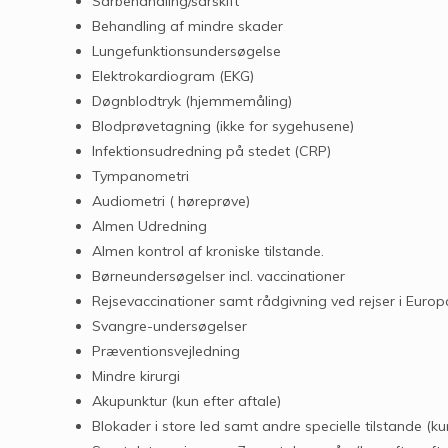
Sårbehandling/sårskift
Behandling af mindre skader
Lungefunktionsundersøgelse
Elektrokardiogram (EKG)
Døgnblodtryk (hjemmemåling)
Blodprøvetagning (ikke for sygehusene)
Infektionsudredning på stedet (CRP)
Tympanometri
Audiometri ( høreprøve)
Almen Udredning
Almen kontrol af kroniske tilstande.
Børneundersøgelser incl. vaccinationer
Rejsevaccinationer samt rådgivning ved rejser i Europa
Svangre-undersøgelser
Præventionsvejledning
Mindre kirurgi
Akupunktur (kun efter aftale)
Blokader i store led samt andre specielle tilstande (kun