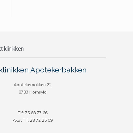
t klinikken
linikken Apotekerbakken
Apotekerbakken 22
8783 Hornsyld
Tlf: 75 68 77 66
Akut Tlf: 28 72 25 09