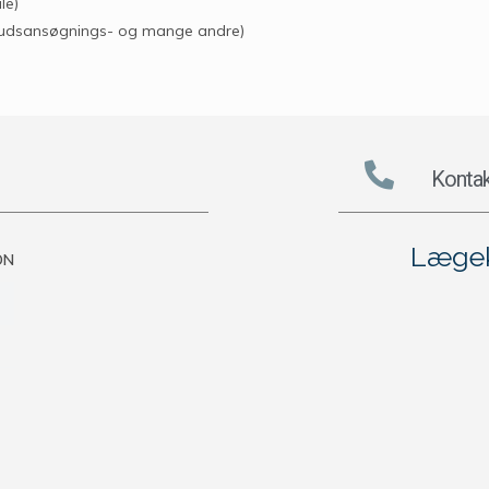
le)
ilskudsansøgnings- og mange andre)
Kontak
Lægek
ON