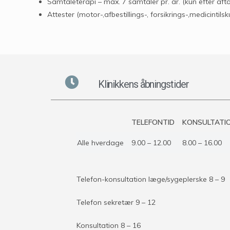
Samtaleterapi – max. 7 samtaler pr. år. (kun efter afta
Attester (motor-,afbestillings-, forsikrings-,medicint
Klinikkens åbningstider
TELEFONTID
KONSULTATI
Alle hverdage
9.00 – 12.00
8.00 – 16.00
Telefon-konsultation læge/sygeplerske 8 – 9
Telefon sekretær 9 – 12
Konsultation 8 – 16