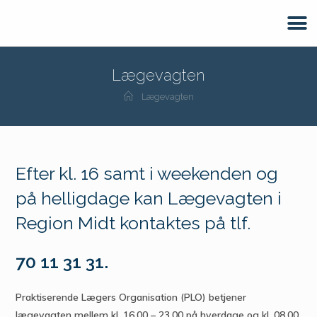
Lægevagten
Lægevagten
Efter kl. 16 samt i weekenden og
på helligdage kan Lægevagten i
Region Midt kontaktes på tlf.
70 11 31 31.
Praktiserende Lægers Organisation (PLO) betjener
lægevagten mellem kl. 16.00 – 23.00 på hverdage og kl. 08.00