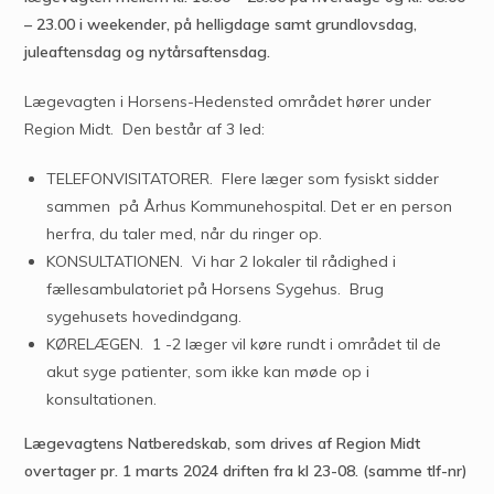
– 23.00 i weekender, på helligdage samt grundlovsdag,
juleaftensdag og nytårsaftensdag.
Lægevagten i Horsens-Hedensted området hører under
Region Midt. Den består af 3 led:
TELEFONVISITATORER. Flere læger som fysiskt sidder
sammen på Århus Kommunehospital. Det er en person
herfra, du taler med, når du ringer op.
KONSULTATIONEN. Vi har 2 lokaler til rådighed i
fællesambulatoriet på Horsens Sygehus. Brug
sygehusets hovedindgang.
KØRELÆGEN. 1 -2 læger vil køre rundt i området til de
akut syge patienter, som ikke kan møde op i
konsultationen.
Lægevagtens Natberedskab, som drives af Region Midt
overtager pr. 1 marts 2024 driften fra kl 23-08. (samme tlf-nr)