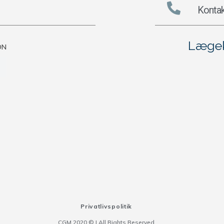
Kontak
Lægek
ON
Privatlivspolitik
CGM 2020 ©​ | All Rights Reserved