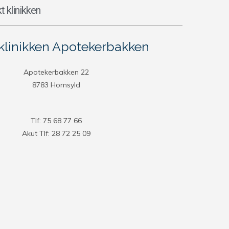
t klinikken
linikken Apotekerbakken
Apotekerbakken 22
8783 Hornsyld
Tlf: 75 68 77 66
Akut Tlf: 28 72 25 09